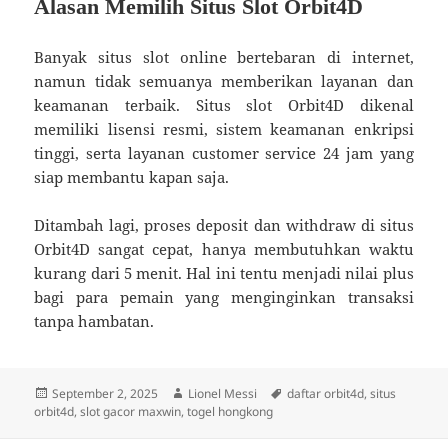
Alasan Memilih Situs Slot Orbit4D
Banyak situs slot online bertebaran di internet,
namun tidak semuanya memberikan layanan dan
keamanan terbaik. Situs slot Orbit4D dikenal
memiliki lisensi resmi, sistem keamanan enkripsi
tinggi, serta layanan customer service 24 jam yang
siap membantu kapan saja.
Ditambah lagi, proses deposit dan withdraw di situs
Orbit4D sangat cepat, hanya membutuhkan waktu
kurang dari 5 menit. Hal ini tentu menjadi nilai plus
bagi para pemain yang menginginkan transaksi
tanpa hambatan.
Posted
Author
Tags
September 2, 2025
Lionel Messi
daftar orbit4d
,
situs
on
orbit4d
,
slot gacor maxwin
,
togel hongkong