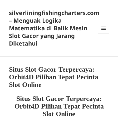
silverliningfishingcharters.com
– Menguak Logika
Matematika di Balik Mesin
Slot Gacor yang Jarang
MENU
AND
Diketahui
WIDGETS
Situs Slot Gacor Terpercaya:
Orbit4D Pilihan Tepat Pecinta
Slot Online
Situs Slot Gacor Terpercaya:
Orbit4D Pilihan Tepat Pecinta
Slot Online