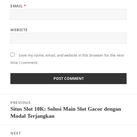
EMAIL
*
WEBSITE
Save my name, email, and website in this browser for the next
time I comment.
Post
PREVIOUS
navigation
Situs Slot 10K: Solusi Main Slot Gacor dengan
Previous
Modal Terjangkau
post:
NEXT