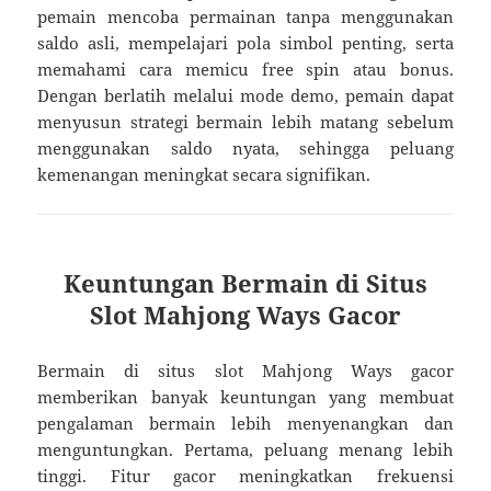
pemain mencoba permainan tanpa menggunakan
saldo asli, mempelajari pola simbol penting, serta
memahami cara memicu free spin atau bonus.
Dengan berlatih melalui mode demo, pemain dapat
menyusun strategi bermain lebih matang sebelum
menggunakan saldo nyata, sehingga peluang
kemenangan meningkat secara signifikan.
Keuntungan Bermain di Situs
Slot Mahjong Ways Gacor
Bermain di situs slot Mahjong Ways gacor
memberikan banyak keuntungan yang membuat
pengalaman bermain lebih menyenangkan dan
menguntungkan. Pertama, peluang menang lebih
tinggi. Fitur gacor meningkatkan frekuensi