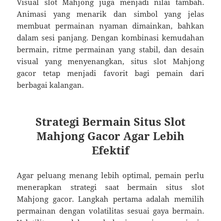
Visual slot Mahjong juga menjadi nilai tambah.
Animasi yang menarik dan simbol yang jelas
membuat permainan nyaman dimainkan, bahkan
dalam sesi panjang. Dengan kombinasi kemudahan
bermain, ritme permainan yang stabil, dan desain
visual yang menyenangkan, situs slot Mahjong
gacor tetap menjadi favorit bagi pemain dari
berbagai kalangan.
Strategi Bermain Situs Slot
Mahjong Gacor Agar Lebih
Efektif
Agar peluang menang lebih optimal, pemain perlu
menerapkan strategi saat bermain situs slot
Mahjong gacor. Langkah pertama adalah memilih
permainan dengan volatilitas sesuai gaya bermain.