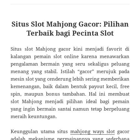
Situs Slot Mahjong Gacor: Pilihan
Terbaik bagi Pecinta Slot
Situs slot Mahjong gacor kini menjadi favorit di
kalangan pemain slot online karena menawarkan
pengalaman bermain yang seru sekaligus peluang
menang yang stabil. Istilah “gacor” merujuk pada
mesin slot yang cenderung lebih sering memberikan
kemenangan, baik dalam bentuk payout kecil, free
spin, maupun bonus tambahan. Hal ini membuat
slot Mahjong menjadi pilihan ideal bagi pemain
yang ingin bermain santai namun tetap berpeluang
meraih keuntungan.
Keunggulan utama situs
mahjong ways slot
gacor
adalah mekanisme permainannya yang sederhana