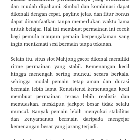
dan mudah dipahami. Simbol dan kombinasi dapat
dikenali dengan cepat, payline jelas, dan fitur bonus
dapat dimanfaatkan tanpa memerlukan waktu lama
untuk belajar. Hal ini membuat permainan ini cocok
bagi pemula maupun pemain berpengalaman yang
ingin menikmati sesi bermain tanpa tekanan.
Selain itu, situs slot Mahjong gacor dikenal memiliki
ritme permainan yang stabil. Kemenangan kecil
hingga menengah sering muncul secara berkala,
sehingga modal pemain tetap aman dan durasi
bermain lebih lama. Konsistensi kemenangan kecil
membuat permainan terasa lebih realistis dan
memuaskan, meskipun jackpot besar tidak selalu
muncul. Banyak pemain lebih menyukai stabilitas
dan kenyamanan bermain daripada mengejar
kemenangan besar yang jarang terjadi.