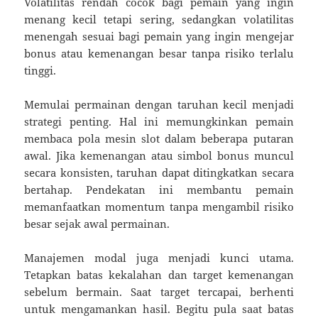
Volatilitas rendah cocok bagi pemain yang ingin
menang kecil tetapi sering, sedangkan volatilitas
menengah sesuai bagi pemain yang ingin mengejar
bonus atau kemenangan besar tanpa risiko terlalu
tinggi.
Memulai permainan dengan taruhan kecil menjadi
strategi penting. Hal ini memungkinkan pemain
membaca pola mesin slot dalam beberapa putaran
awal. Jika kemenangan atau simbol bonus muncul
secara konsisten, taruhan dapat ditingkatkan secara
bertahap. Pendekatan ini membantu pemain
memanfaatkan momentum tanpa mengambil risiko
besar sejak awal permainan.
Manajemen modal juga menjadi kunci utama.
Tetapkan batas kekalahan dan target kemenangan
sebelum bermain. Saat target tercapai, berhenti
untuk mengamankan hasil. Begitu pula saat batas