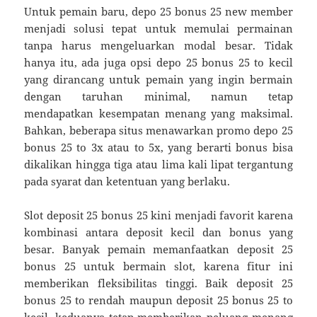
Untuk pemain baru, depo 25 bonus 25 new member
menjadi solusi tepat untuk memulai permainan
tanpa harus mengeluarkan modal besar. Tidak
hanya itu, ada juga opsi depo 25 bonus 25 to kecil
yang dirancang untuk pemain yang ingin bermain
dengan taruhan minimal, namun tetap
mendapatkan kesempatan menang yang maksimal.
Bahkan, beberapa situs menawarkan promo depo 25
bonus 25 to 3x atau to 5x, yang berarti bonus bisa
dikalikan hingga tiga atau lima kali lipat tergantung
pada syarat dan ketentuan yang berlaku.
Slot deposit 25 bonus 25 kini menjadi favorit karena
kombinasi antara deposit kecil dan bonus yang
besar. Banyak pemain memanfaatkan deposit 25
bonus 25 untuk bermain slot, karena fitur ini
memberikan fleksibilitas tinggi. Baik deposit 25
bonus 25 to rendah maupun deposit 25 bonus 25 to