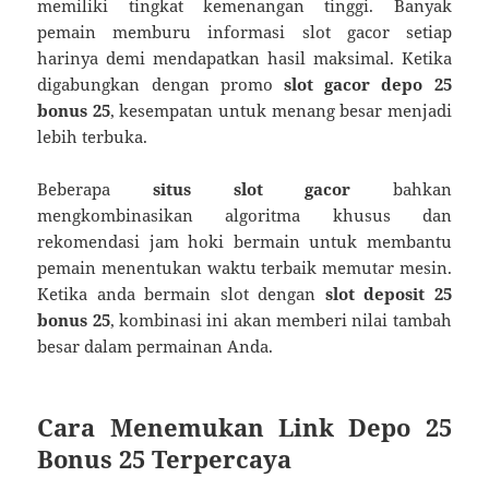
memiliki tingkat kemenangan tinggi. Banyak
pemain memburu informasi slot gacor setiap
harinya demi mendapatkan hasil maksimal. Ketika
digabungkan dengan promo
slot gacor depo 25
bonus 25
, kesempatan untuk menang besar menjadi
lebih terbuka.
Beberapa
situs slot gacor
bahkan
mengkombinasikan algoritma khusus dan
rekomendasi jam hoki bermain untuk membantu
pemain menentukan waktu terbaik memutar mesin.
Ketika anda bermain slot dengan
slot deposit 25
bonus 25
, kombinasi ini akan memberi nilai tambah
besar dalam permainan Anda.
Cara Menemukan Link Depo 25
Bonus 25 Terpercaya