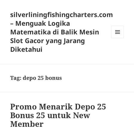
silverliningfishingcharters.com
– Menguak Logika
Matematika di Balik Mesin
Slot Gacor yang Jarang
MENU
AND
Diketahui
WIDGETS
Tag:
depo 25 bonus
Promo Menarik Depo 25
Bonus 25 untuk New
Member