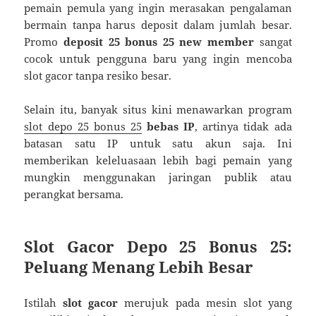
pemain pemula yang ingin merasakan pengalaman
bermain tanpa harus deposit dalam jumlah besar.
Promo
deposit 25 bonus 25 new member
sangat
cocok untuk pengguna baru yang ingin mencoba
slot gacor tanpa resiko besar.
Selain itu, banyak situs kini menawarkan program
slot depo 25 bonus 25
bebas IP
, artinya tidak ada
batasan satu IP untuk satu akun saja. Ini
memberikan keleluasaan lebih bagi pemain yang
mungkin menggunakan jaringan publik atau
perangkat bersama.
Slot Gacor Depo 25 Bonus 25:
Peluang Menang Lebih Besar
Istilah
slot gacor
merujuk pada mesin slot yang