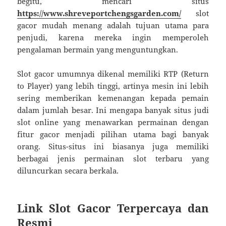
begitu, mencari situs
https://www.shreveportchengsgarden.com/
slot
gacor mudah menang adalah tujuan utama para
penjudi, karena mereka ingin memperoleh
pengalaman bermain yang menguntungkan.
Slot gacor umumnya dikenal memiliki RTP (Return
to Player) yang lebih tinggi, artinya mesin ini lebih
sering memberikan kemenangan kepada pemain
dalam jumlah besar. Ini mengapa banyak situs judi
slot online yang menawarkan permainan dengan
fitur gacor menjadi pilihan utama bagi banyak
orang. Situs-situs ini biasanya juga memiliki
berbagai jenis permainan slot terbaru yang
diluncurkan secara berkala.
Link Slot Gacor Terpercaya dan
Resmi