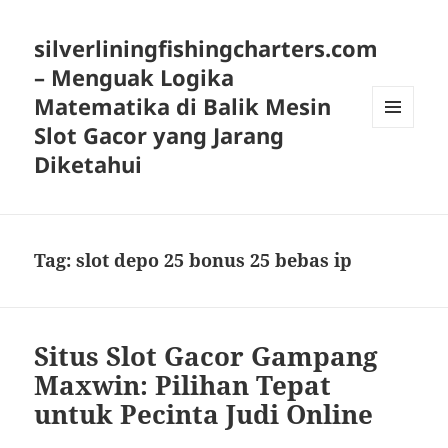
silverliningfishingcharters.com
– Menguak Logika
Matematika di Balik Mesin
Slot Gacor yang Jarang
MENU
AND
Diketahui
WIDGETS
Tag:
slot depo 25 bonus 25 bebas ip
Situs Slot Gacor Gampang
Maxwin: Pilihan Tepat
untuk Pecinta Judi Online