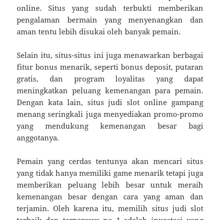
online. Situs yang sudah terbukti memberikan
pengalaman bermain yang menyenangkan dan
aman tentu lebih disukai oleh banyak pemain.
Selain itu, situs-situs ini juga menawarkan berbagai
fitur bonus menarik, seperti bonus deposit, putaran
gratis, dan program loyalitas yang dapat
meningkatkan peluang kemenangan para pemain.
Dengan kata lain, situs judi slot online gampang
menang seringkali juga menyediakan promo-promo
yang mendukung kemenangan besar bagi
anggotanya.
Pemain yang cerdas tentunya akan mencari situs
yang tidak hanya memiliki game menarik tetapi juga
memberikan peluang lebih besar untuk meraih
kemenangan besar dengan cara yang aman dan
terjamin. Oleh karena itu, memilih situs judi slot